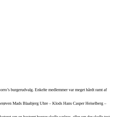
Zorro’s burgerudvalg. Enkelte medlemmer var meget hårdt ramt af
erøven Mads Blaabjerg Uhre – Klods Hans Casper Heiselberg –
kuteret om en bestemt burger skulle vælges, eller om der skulle test