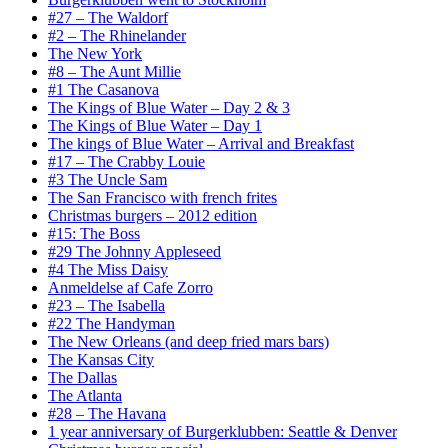
#27 – The Waldorf
#2 – The Rhinelander
The New York
#8 – The Aunt Millie
#1 The Casanova
The Kings of Blue Water – Day 2 & 3
The Kings of Blue Water – Day 1
The kings of Blue Water – Arrival and Breakfast
#17 – The Crabby Louie
#3 The Uncle Sam
The San Francisco with french frites
Christmas burgers – 2012 edition
#15: The Boss
#29 The Johnny Appleseed
#4 The Miss Daisy
Anmeldelse af Cafe Zorro
#23 – The Isabella
#22 The Handyman
The New Orleans (and deep fried mars bars)
The Kansas City
The Dallas
The Atlanta
#28 – The Havana
1 year anniversary of Burgerklubben: Seattle & Denver