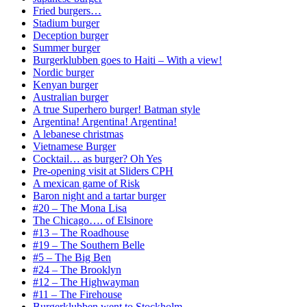
Fried burgers…
Stadium burger
Deception burger
Summer burger
Burgerklubben goes to Haiti – With a view!
Nordic burger
Kenyan burger
Australian burger
A true Superhero burger! Batman style
Argentina! Argentina! Argentina!
A lebanese christmas
Vietnamese Burger
Cocktail… as burger? Oh Yes
Pre-opening visit at Sliders CPH
A mexican game of Risk
Baron night and a tartar burger
#20 – The Mona Lisa
The Chicago…. of Elsinore
#13 – The Roadhouse
#19 – The Southern Belle
#5 – The Big Ben
#24 – The Brooklyn
#12 – The Highwayman
#11 – The Firehouse
Burgerklubben went to Stockholm