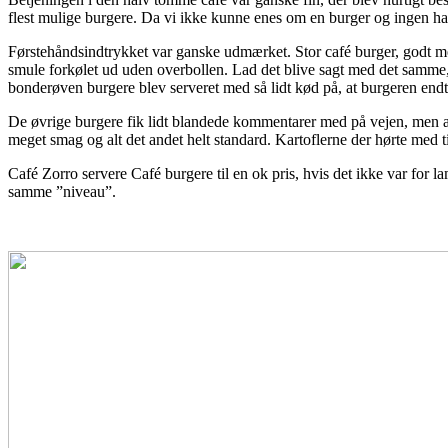
flest mulige burgere. Da vi ikke kunne enes om en burger og ingen havde
Førstehåndsindtrykket var ganske udmærket. Stor café burger, godt med
smule forkølet ud uden overbollen. Lad det blive sagt med det samme
bonderøven burgere blev serveret med så lidt kød på, at burgeren endte
De øvrige burgere fik lidt blandede kommentarer med på vejen, men al
meget smag og alt det andet helt standard. Kartoflerne der hørte med 
Café Zorro servere Café burgere til en ok pris, hvis det ikke var for l
samme ”niveau”.