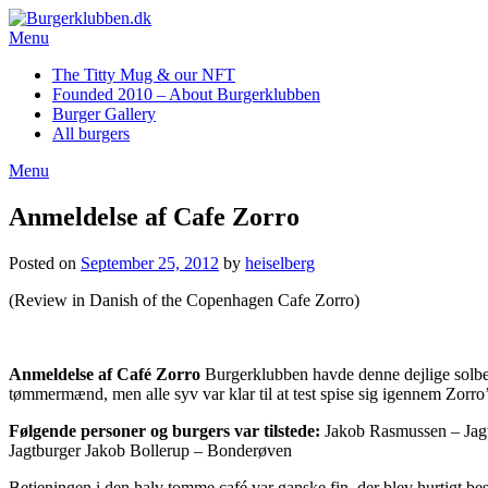
Skip
to
Menu
content
The Titty Mug & our NFT
Founded 2010 – About Burgerklubben
Burger Gallery
All burgers
Menu
Anmeldelse af Cafe Zorro
Posted on
September 25, 2012
by
heiselberg
(Review in Danish of the Copenhagen Cafe Zorro)
Anmeldelse af Café Zorro
Burgerklubben havde denne dejlige solbes
tømmermænd, men alle syv var klar til at test spise sig igennem Zorro’
Følgende personer og burgers var tilstede:
Jakob Rasmussen – Jag
Jagtburger Jakob Bollerup – Bonderøven
Betjeningen i den halv tomme café var ganske fin, der blev hurtigt bes