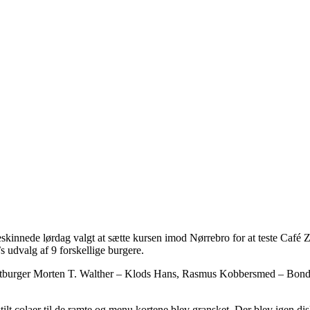
kinnede lørdag valgt at sætte kursen imod Nørrebro for at teste Café 
s udvalg af 9 forskellige burgere.
tburger Morten T. Walther – Klods Hans, Rasmus Kobbersmed – Bond
tilt colaer til de ramte og menu kortene blev gransket. Der blev igen dis