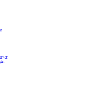
rn
urger
ger