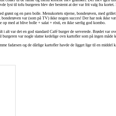
 lyst til tofu burgeren blev der bestemt at der var frit valg fra kortet.
 grønt og en pæn bolle. Menukortets stjerne, bonderøven, med grillet o
, bonderøven var (som på TV) ikke nogen succes! Der har nok ikke være
 op med at blive bolle + salat + rösti, en ikke særlig god kombo.
t i alt var det en god standard Café burger de serverede. Brødet var o
til burgeren var nogle slatne kedelige ovn kartofler som på ingen måde k
amme fadæsen og de dårlige kartofler havde de ligget lige til en middel 