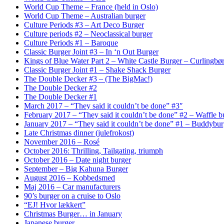
World Cup Theme – France (held in Oslo)
World Cup Theme – Australian burger
Culture Periods #3 – Art Deco Burger
Culture periods #2 – Neoclassical burger
Culture Periods #1 – Baroque
Classic Burger Joint #3 – In ‘n Out Burger
Kings of Blue Water Part 2 – White Castle Burger – Curlingbø
Classic Burger Joint #1 – Shake Shack Burger
The Double Decker #3 – (The BigMac!)
The Double Decker #2
The Double Decker #1
March 2017 – “They said it couldn’t be done” #3″
February 2017 – “They said it couldn’t be done” #2 – Waffle b
January 2017 – “They said it couldn’t be done” #1 – Buddybur
Late Christmas dinner (julefrokost)
November 2016 – Rosé
October 2016: Thrilling, Tailgating, triumph
October 2016 – Date night burger
September – Big Kahuna Burger
August 2016 – Kobbedsmed
Maj 2016 – Car manufacturers
90’s burger on a cruise to Oslo
“EJ! Hvor lækkert”
Christmas Burger… in January
Japanese burger