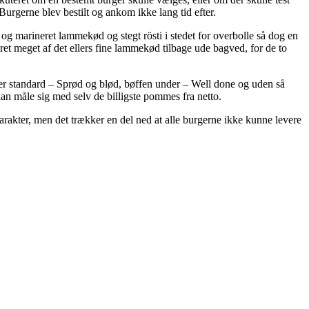
 Burgerne blev bestilt og ankom ikke lang tid efter.
g marineret lammekød og stegt rösti i stedet for overbolle så dog en
t meget af det ellers fine lammekød tilbage ude bagved, for de to
ver standard – Sprød og blød, bøffen under – Well done og uden så
an måle sig med selv de billigste pommes fra netto.
karakter, men det trækker en del ned at alle burgerne ikke kunne levere