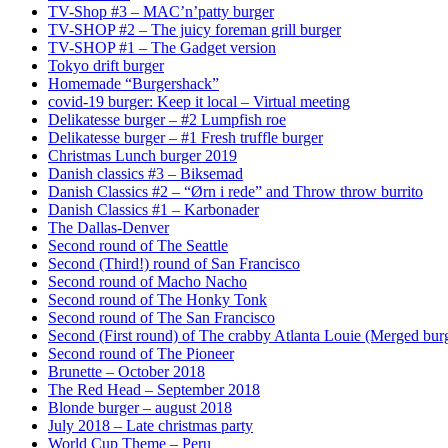
TV-Shop #3 – MAC’n’patty burger
TV-SHOP #2 – The juicy foreman grill burger
TV-SHOP #1 – The Gadget version
Tokyo drift burger
Homemade “Burgershack”
covid-19 burger: Keep it local – Virtual meeting
Delikatesse burger – #2 Lumpfish roe
Delikatesse burger – #1 Fresh truffle burger
Christmas Lunch burger 2019
Danish classics #3 – Biksemad
Danish Classics #2 – “Ørn i rede” and Throw throw burrito
Danish Classics #1 – Karbonader
The Dallas-Denver
Second round of The Seattle
Second (Third!) round of San Francisco
Second round of Macho Nacho
Second round of The Honky Tonk
Second round of The San Francisco
Second (First round) of The crabby Atlanta Louie (Merged burg
Second round of The Pioneer
Brunette – October 2018
The Red Head – September 2018
Blonde burger – august 2018
July 2018 – Late christmas party
World Cup Theme – Peru