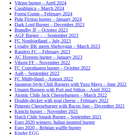
Viking burger – April 2024
Casablanca – March 2024
Forest Gump – February 2024
Pulp Fiction burger – January 2024
Dark Lord Burger – December 2023
Brøndby IF – October 2023
AGF Burger – – September 2023
FC Nordsjælland – July 2023
Lyngby BK meets Sheboygan – March 2023
Randers FC – February 2023
AC Horsens burger – January 2023
Viborg FF – November 2022
FC Copenhagen burger – October 2022
AaB – September 2022
FC Midtjylland – August 2022
Japanese-Style Chili Burgers with Yuzu Mayo – June 2022
Umami Burgers with Port and Stilton – April 2022
Atomic Chile Jack Cheeseburgers – March 2022
Double-decker with goat cheese – February 2022
Pimento Cheeseburger with Bacon Jam – December 2021
Kimchi burger – November 2021
Hatch Chile Smash Burger – September 2021
Euro 2020 winners: Italian inspired burger
Euro 2020 – Belgian waffle burger
Kinder EGG